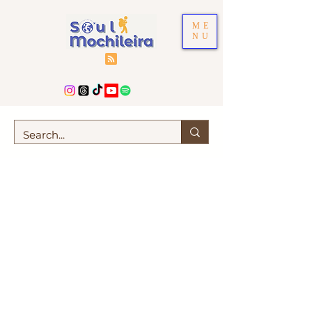
ME
NU