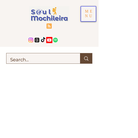
ME
NU