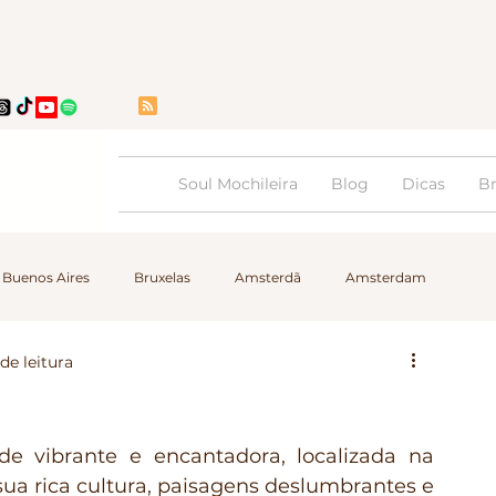
Soul Mochileira
Blog
Dicas
Br
Buenos Aires
Bruxelas
Amsterdã
Amsterdam
de leitura
l
Internacional
Dicas
Destaques
Roteiros
e vibrante e encantadora, localizada na 
sua rica cultura, paisagens deslumbrantes e 