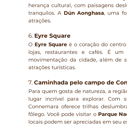
herança cultural, com paisagens deslum
tranquilos. A 
Dún Aonghasa
, uma fo
atrações.
6. 
Eyre Square
O 
Eyre Square
 é o coração do centr
lojas, restaurantes e cafés. É um
movimentação da cidade, além de se
atrações turísticas.
7. 
Caminhada pelo campo de Co
Para quem gosta de natureza, a regiã
lugar incrível para explorar. Com s
Connemara oferece trilhas deslumbra
fôlego. Você pode visitar o 
Parque Na
locais podem ser apreciadas em seu e