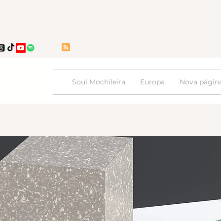
Soul Mochileira
Europa
Nova págin