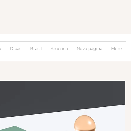
a
Dicas
Brasil
América
Nova página
More