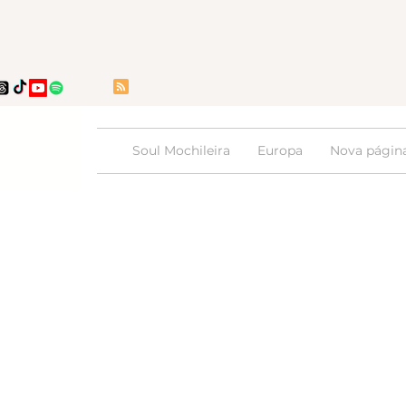
Soul Mochileira
Europa
Nova págin