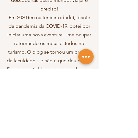
descobertas desse mundo. Viajar é
preciso!
Em 2020 (eu na terceira idade), diante
da pandemia da COVID-19, optei por
iniciar uma nova aventura... me ocupar
retomando os meus estudos no
turismo. O blog se tornou um projeto
da faculdade... e não é que deu certo!
Escrevo neste blog para empoderar os
amantes de viagens, independente da
idade... porque nunca é tarde para se
aventurar!
About Me