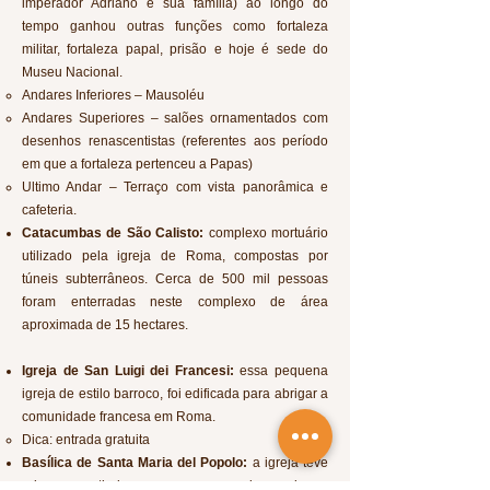
imperador Adriano e sua família) ao longo do
tempo ganhou outras funções como fortaleza
militar, fortaleza papal, prisão e hoje é sede do
Museu Nacional.
Andares Inferiores – Mausoléu
Andares Superiores – salões ornamentados com
desenhos renascentistas (referentes aos período
em que a fortaleza pertenceu a Papas)
Ultimo Andar – Terraço com vista panorâmica e
cafeteria.
Catacumbas de São Calisto:
complexo mortuário
utilizado pela igreja de Roma, compostas por
túneis subterrâneos. Cerca de 500 mil pessoas
foram enterradas neste complexo de área
aproximada de 15 hectares.
Igreja de San Luigi dei Francesi:
essa pequena
igreja de estilo barroco, foi edificada para abrigar a
comunidade francesa em Roma.
Dica: entrada gratuita
Basílica de Santa Maria del Popolo:
a igreja teve
origem a partir de uma pequena capela e ao longo