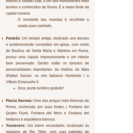
retorno à cidade! Este, é um dos monumentos mais
bonitos e conhecidos de Roma. É a maior fonte da
capital romana
O montante das moedas é recolhido e
usado para caridade.
Panteão
: Um templo antigo, dedicado aos deuses
e posteriormente convertido em igreja, com nome
de Basílica de Santa Maria e Mártires em Roma,
possui uma cúpula impressionante e um interior
bem preservado. Dentro estão os túmulos de
personalidades importantes da história da Itália
(Rafael Sanzio, os reis italianos Humberto I e
Vittorio Emanuelle II.
Dica: ponto turístico gratuito!
Piazza Navona:
Uma das praças mais famosas de
Roma, conhecida por suas fontes ( Fontana dei
Quatro Fiumi, Fontana del Moro e Fontana del
Nettuno) e arquitetura barroca.
Trastevere:
Um bairro encantador, localizado às
margens do Rio Tibre, com ruas estreitas de