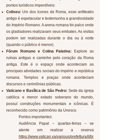
pontos turísticos imperdíveis:
Coliseu:
Um dos ícones de Roma, esse anfiteatro
antigo é espetacular e testemunha a grandiosidade
do Império Romano. A arena romana foi palco onde
os gladiadores realizavam seus embates. As visitas
podem ser realizadas durante o dia ou à noite
(quando o público é menor).
Fórum Romano e Colina Palatina:
Explore as
ruínas antigas e caminhe pelo coração da Roma
antiga. Este é o espaço onde aconteciam as
principais atividades sociais do império e república
romana. Templos e praças onde aconteciam
discursos e cerimônias públicas.
Vaticano e Basílica de São Pedro:
Sede da igreja
católica e menor estado soberano do mundo,
possuí construções monumentais e icônicas. É
reconhecido como patrimônio da Unesco.
Pontos importantes:
Audiência Papal – quartas-feiras – se
atente em realizar a reserva
https://www.vatican.va/various/prefettura/it/bi