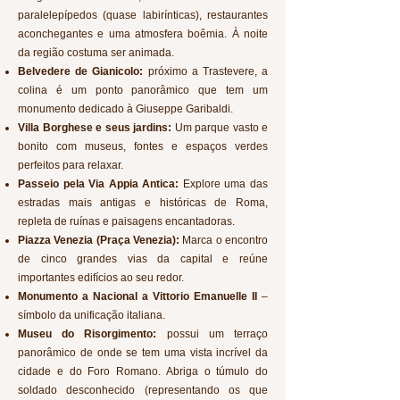
paralelepípedos (quase labirínticas), restaurantes
aconchegantes e uma atmosfera boêmia. À noite
da região costuma ser animada.
Belvedere de Gianicolo:
próximo a Trastevere, a
colina é um ponto panorâmico que tem um
monumento dedicado à Giuseppe Garibaldi.
Villa Borghese e seus jardins:
Um parque vasto e
bonito com museus, fontes e espaços verdes
perfeitos para relaxar.
Passeio pela Via Appia Antica:
Explore uma das
estradas mais antigas e históricas de Roma,
repleta de ruínas e paisagens encantadoras.
Piazza Venezia (Praça Venezia):
Marca o encontro
de cinco grandes vias da capital e reúne
importantes edifícios ao seu redor.
Monumento a Nacional a Vittorio Emanuelle II
–
símbolo da unificação italiana.
Museu do Risorgimento:
possui um terraço
panorâmico de onde se tem uma vista incrível da
cidade e do Foro Romano. Abriga o túmulo do
soldado desconhecido (representando os que