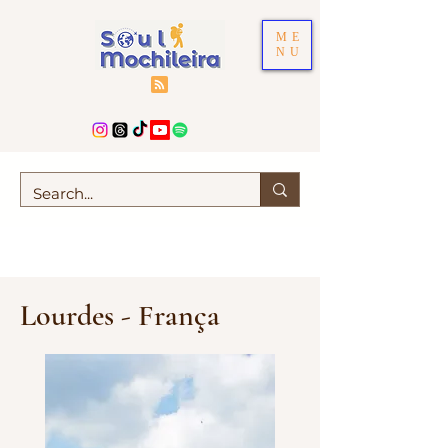
ME
NU
Lourdes - França