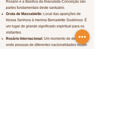
Rosário e a Basílica da Imaculada Conceição são
partes fundamentais deste santuário.
Gruta de Massabielle:
Local das aparições de
Nossa Senhora à menina Bernadette Soubirous. É
um lugar de grande significado espiritual para os
visitantes.
Rosário Internacional:
Um momento de devoção
onde pessoas de diferentes nacionalidades rezam
juntas nas diferentes línguas.
Basilique Saint-Pie X:
Uma das maiores igrejas do
mundo, construída para acomodar grandes
multidões de peregrinos.
Caminho das Estações da Cruz:
Uma série de
estátuas e placas que representam os eventos da
Paixão de Cristo.
Lourdes também está situada em uma região
montanhosa, os Pirineus, então se você gosta de
natureza, vale a pena explorar as paisagens ao
redor da cidade.