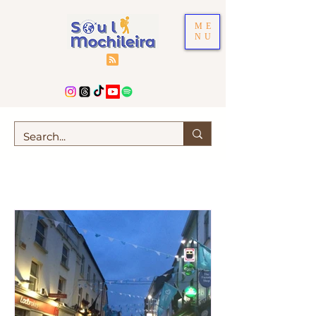
ME
NU