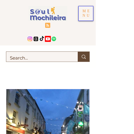
ME
NU