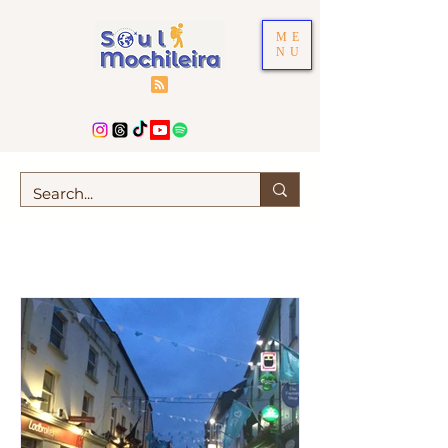
ME
NU